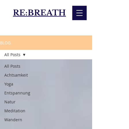
RE:BREATH
BLOG
All Posts
All Posts
Achtsamkeit
Yoga
Entspannung
Natur
Meditation
Wandern